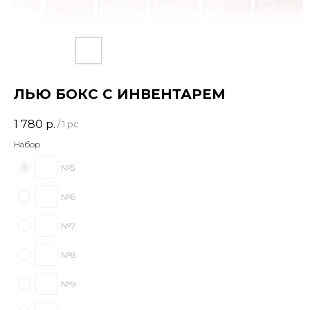
ЛЬЮ БОКС С ИНВЕНТАРЕМ
1 780
р.
/
1 pc
Набор
№5
№6
№7
№8
№9