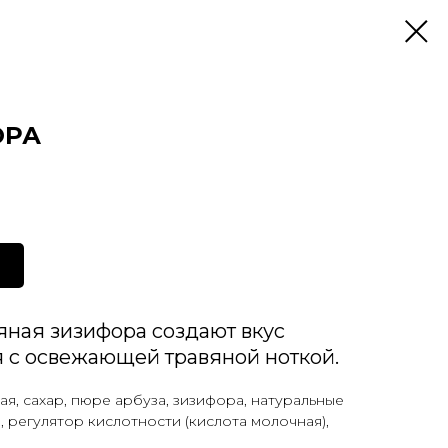
ОРА
яная зизифора создают вкус
я с освежающей травяной ноткой.
я, сахар, пюре арбуза, зизифора, натуральные
 регулятор кислотности (кислота молочная),