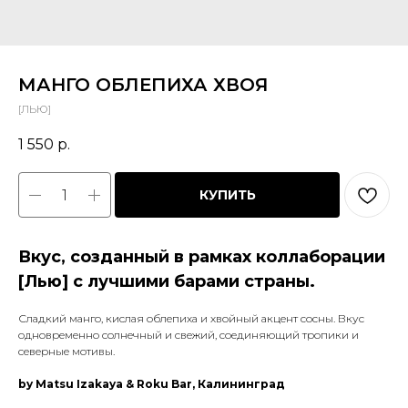
МАНГО ОБЛЕПИХА ХВОЯ
[ЛЬЮ]
1 550
р.
КУПИТЬ
Вкус, созданный в рамках коллаборации
[Лью] с лучшими барами страны.
Сладкий манго, кислая облепиха и хвойный акцент сосны. Вкус
одновременно солнечный и свежий, соединяющий тропики и
северные мотивы.
by Matsu Izakaya & Roku Bar, Калининград