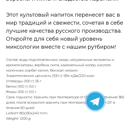
Этот культовый напиток перенесет вас в
мир традиций и свежести, сочетая в себе
лучшие качества русского производства.
Откройте для себя новый уровень
миксологии вместе с нашим рутбиром!
Состав: вода подготовленная, сахар, натуральные экстракты и
ароматизаторы, вербена, липа, карамельный колер, кислота
молочная, сорбат калия, бензоат натрия.
Энергетическая ценность (100 г): 934 кДж/220 ккал
Углеводы (100 г): 55 г
Белки (100 г): 0.0 г
Жиры (100 г): 0.0 г
Срок годности: Хранить при температуре от 0°до +25° в течение 365
дней, после вскрытия хранить при температуре от 0° до +25° в
течение 60 дней
LxWxH: 80x130x240 mm
Weight: 1200 g