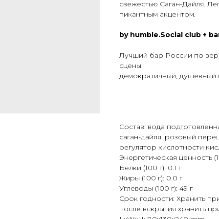
свежестью Саган-Дайля. Ле
пикантным акцентом.
by humble.Social club + ba
Лучший бар России по вер
сцены:
демократичный, душевный и
Состав: вода подготовленн
саган-дайля, розовый пере
регулятор кислотности кисл
Энергетическая ценность (10
Белки (100 г): 0.1 г
Жиры (100 г): 0.0 г
Углеводы (100 г): 49 г
Срок годности: Хранить при
после вскрытия хранить при