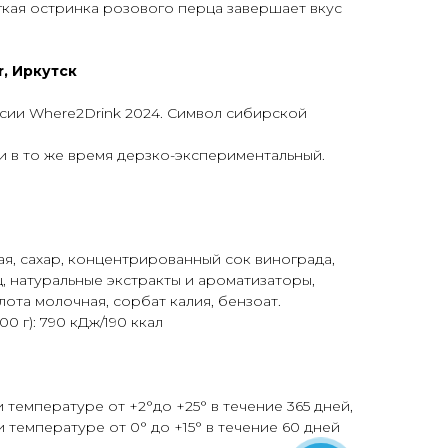
гкая остринка розового перца завершает вкус
r, Иркутск
сии Where2Drink 2024. Символ сибирской
 в то же время дерзко-экспериментальный.
ая, сахар, концентрированный сок винограда,
ц, натуральные экстракты и ароматизаторы,
ота молочная, сорбат калия, бензоат.
0 г): 790 кДж/190 ккал
 температуре от +2°до +25° в течение 365 дней,
 температуре от 0° до +15° в течение 60 дней